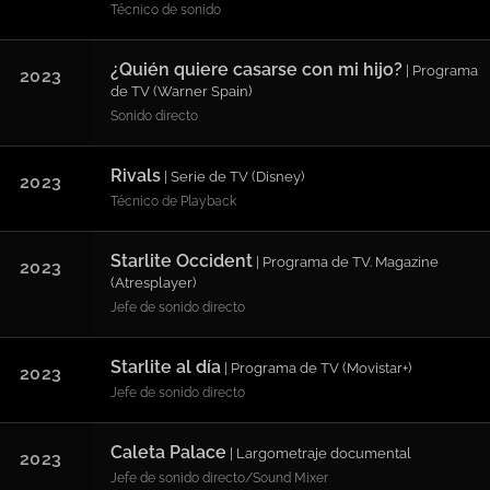
Técnico de sonido
¿Quién quiere casarse con mi hijo?
| Programa
2023
de TV (Warner Spain)
Sonido directo
Rivals
| Serie de TV (Disney)
2023
Técnico de Playback
Starlite Occident
| Programa de TV. Magazine
2023
(Atresplayer)
Jefe de sonido directo
Starlite al día
| Programa de TV (Movistar+)
2023
Jefe de sonido directo
Caleta Palace
| Largometraje documental
2023
Jefe de sonido directo/Sound Mixer