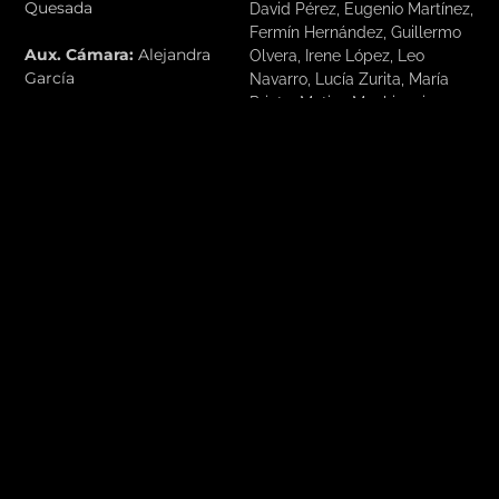
Quesada
David Pérez, Eugenio Martínez,
Fermín Hernández, Guillermo
Aux. Cámara:
Alejandra
Olvera, Irene López, Leo
García
Navarro, Lucía Zurita, María
Prieto, Matias Machionni,
Eléctricas:
Laura Brocal y
Nadine Barrientos, Noemí
Fati Ruiz
Rodíguez, Osanlenko
Yelyzaveta, Raquel González,
Mezcla y Masterización:
Jul
Rubén Rodriguez, Sandra
Beats
Moreno, Susana Chraibi, Terra
Alarcón
Actriz:
Emily Sosa
Actor:
Paulo Braz
OTROS PROYECTOS
COBERTU
RA DE
EVENTO |
LARIOS
CENTRO