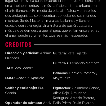
lugar se intensifica cuando Gordo Master ofrece un concierto
en el tablao, mientras su música fusiona ritmos urbanos con
el arte flamenco. En medio de esta atmósfera vibrante, los
dos protagonistas se encuentran, conectando sus mundos
mientras Gordo Master anima a las bailarinas y llena el
espacio con su energía. Una historia de pasión, cultura y
música que demuestra que, al igual que el flamenco y el rap,
el amor puede surgir en los lugares más inesperados.
CRÉDITOS
Dirección y edición:
Adrián
Guitarra:
Rafa Fajardo
Ordóñez
Guitarra 2:
Fernando Martínez
1AD:
Sara Sanort
Bailaoras:
Carmen Romero y
D.o.P:
Antonio Aparicio
Mayte Ruiz
Gaffer y etalonaje:
Euu
Figuración:
Alejandoro Conde,
García
Alicia Rojo, Almudena
Rodríguez, Antonio Barrera,
Operador de cámara:
Andy
Dalia Prieto, David Fajardo,