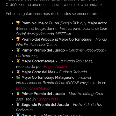
Ordóñez como una de las nuevas voces del cine andaluz.
Entre sus galardones más destacados se encuentran:
Premio al Mejor Guion
(Sergio Rubio) y
Mejor Actor
(Hassan El Boujaddaini) –
Festival Internacional de Cine
Social de Majadahonda (MISFE’24)
Premio del Público al Mejor Cortometraje
–
Mondo
Film Festival 2024 (Túnez)
Primer Premio del Jurado
–
Certamen Paco Rabal –
Cortema 2023
Mejor Cortometraje
–
La Mirada Tabú 2023
,
reconocido por
Aragón Noticias
Mejor Corto del Mes
–
Curiosa Granada
Mejor Cortometraje Malagueño
–
Festival
Internacional de Benalmádena (FICCAB 2023)
, citado en
La Opinión de Málaga
Primer Premio del Jurado
–
Muestra MálagaCrea
2023
, según
Europa Press
Segundo Premio del Jurado
–
Festival de Cortos
Cádiarfilm
Ganador
–
XI Muestra de Corto Social