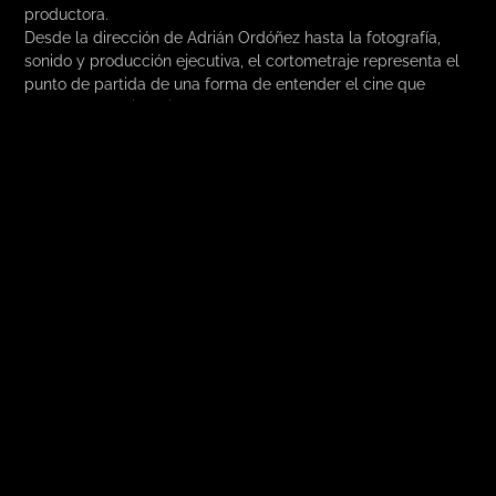
productora.
Desde la dirección de Adrián Ordóñez hasta la fotografía,
sonido y producción ejecutiva, el cortometraje representa el
punto de partida de una forma de entender el cine que
define nuestra identidad:
historias con alma, rodadas con la
mirada del sur
.
Ese espíritu sigue presente en cada proyecto que
emprendemos. En Muy al Sur Films seguimos apostando por
un audiovisual que combina
calidad cinematográfica y
compromiso social
, desde Málaga hacia el mundo.
MUY AL SUR FILMS, CINE QUE NACE DEL
SUR Y EMOCIONA AL MUNDO
El recorrido de
Todo va bien
es también el reflejo del camino
que seguimos construyendo en
Muy al Sur Films
: una
productora joven, apasionada y comprometida con contar
historias auténticas, desde la raíz andaluza y con vocación
internacional.